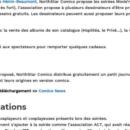
le Hénin-Beaumont
, NorthStar Comics propose les soirées Movie’n’
ès fort), l’association propose à plusieurs dessinateurs d’être p
ssins gratuits. Les dessinateurs peuvent aussi proposer leurs pr
 la vente des albums de son catalogue (Hoplitéa, le Privé…), la ve
osé aux spectateurs pour remporter quelques cadeaux.
m proposé, NorthStar Comics distribue gratuitement un petit journa
t leurs origines en version comics.
n téléchargement >>
Comics News
ations
osplayeurs et cosplayeuses présents lors des soirées.
nent s’ajouter à la soirée comme l’association ACT, qui avait ré