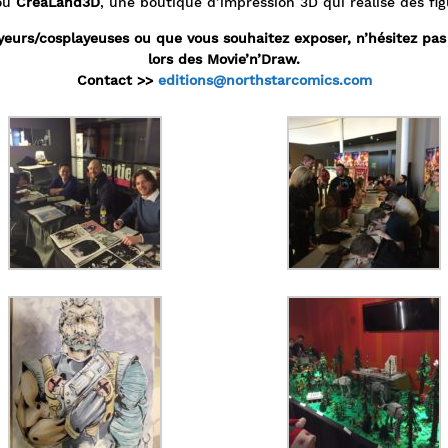
 ou
CreaLand3D
, une boutique d’impression 3D qui réalise des fig
ayeurs/cosplayeuses ou que vous souhaitez exposer, n’hésitez p
lors des Movie’n’Draw.
Contact >>
editions@northstarcomics.com