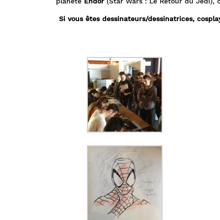
planète
Endor
(Star Wars : Le Retour du Jedi),
Si vous êtes dessinateurs/dessinatrices, cospl