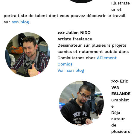
Illustrate
ur et
portraitiste de talent dont vous pouvez découvrir le travail
sur
son blog
.
>>> Julien NIDO
Artiste freelance
Dessinateur sur plusieurs projets
comics et notamment publié dans
ComixHeroes chez
AElement
Comics
Voir son blog
>>> Eric
VAN
ESLANDE
Graphist
e
Déjà
auteur
de
plusieurs