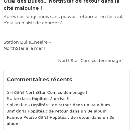
Quai des Bulles… NorthStar de retour dans la
cité malouine !
Après ces longs mois sans pouvoir retourner en festival,
c’est un plaisir de charger à
Station Bulle…neaire –
NorthStar à la mer !
NorthStar Comics déménage !
Commentaires récents
SH
dans
NorthStar Comics déménage !
Spike
dans
Hoplitéa 3 arrive !!
dans
Spike
Hoplitéa : de retour dans un 3e album
dans
Jmf
Hoplitéa : de retour dans un 3e album
dans
Fabrice Peluso
Hoplitéa : de retour dans un 3e
album