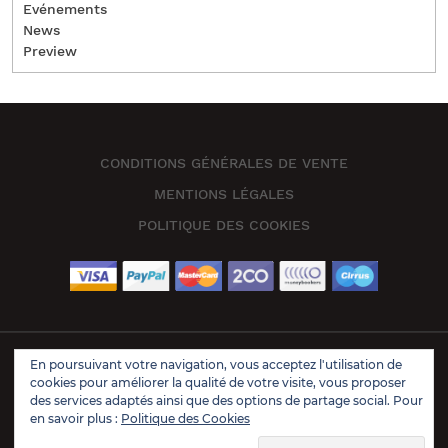
Evénements
News
Preview
CONDITIONS GÉNÉRALES DE VENTE
MENTIONS LÉGALES
POLITIQUE DES COOKIES
En poursuivant votre navigation, vous acceptez l'utilisation de
Book Store Wordpress Theme 2021 | All Rights Reserved.
cookies pour améliorer la qualité de votre visite, vous proposer
Design & Developed by
VW Themes
des services adaptés ainsi que des options de partage social. Pour
en savoir plus :
Politique des Cookies