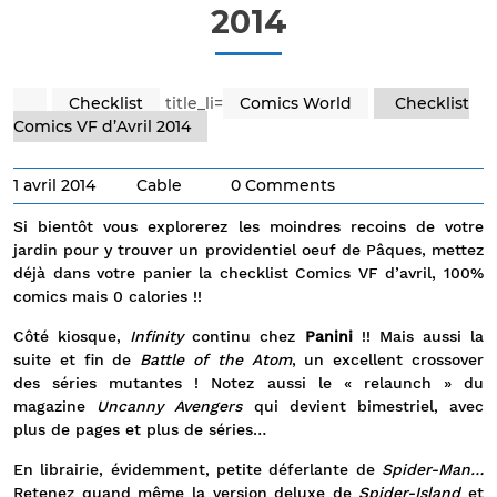
2014
Checklist
title_li=
Comics World
Checklist
Comics VF d’Avril 2014
1 avril 2014
Cable
0 Comments
Si bientôt vous explorerez les moindres recoins de votre
jardin pour y trouver un providentiel oeuf de Pâques, mettez
déjà dans votre panier la checklist Comics VF d’avril, 100%
comics mais 0 calories !!
Côté kiosque,
Infinity
continu chez
Panini
!! Mais aussi la
suite et fin de
Battle of the Atom
, un excellent crossover
des séries mutantes ! Notez aussi le « relaunch » du
magazine
Uncanny Avengers
qui devient bimestriel, avec
plus de pages et plus de séries…
En librairie, évidemment, petite déferlante de
Spider-Man…
Retenez quand même la version deluxe de
Spider-Island
et