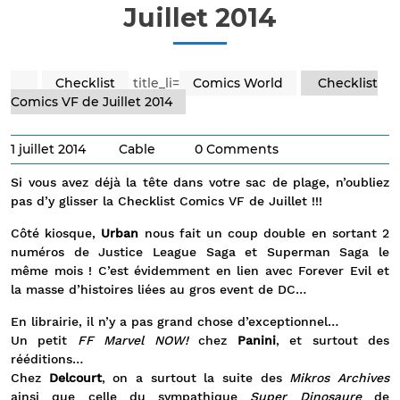
Juillet 2014
Checklist
title_li=
Comics World
Checklist
Comics VF de Juillet 2014
1 juillet 2014
Cable
0 Comments
Si vous avez déjà la tête dans votre sac de plage, n’oubliez
pas d’y glisser la Checklist Comics VF de Juillet !!!
Côté kiosque,
Urban
nous fait un coup double en sortant 2
numéros de Justice League Saga et Superman Saga le
même mois ! C’est évidemment en lien avec Forever Evil et
la masse d’histoires liées au gros event de DC…
En librairie, il n’y a pas grand chose d’exceptionnel…
Un petit
FF Marvel NOW!
chez
Panini
, et surtout des
rééditions…
Chez
Delcourt
, on a surtout la suite des
Mikros Archives
ainsi que celle du sympathique
Super Dinosaure
de