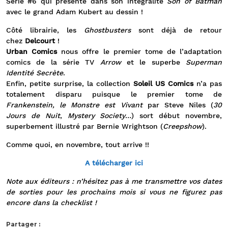
Série #6 qui présente dans son intégralité
Son of Batman
avec le grand Adam Kubert au dessin !
Côté librairie, les
Ghostbusters
sont déjà de retour
chez
Delcourt
!
Urban Comics
nous offre le premier tome de l’adaptation
comics de la série TV
Arrow
et le superbe
Superman
Identité Secrète
.
Enfin, petite surprise, la collection
Soleil US Comics
n’a pas
totalement disparu puisque le premier tome de
Frankenstein, le Monstre est Vivant
par Steve Niles (
30
Jours de Nuit
,
Mystery Society
…) sort début novembre,
superbement illustré par Bernie Wrightson (
Creepshow
).
Comme quoi, en novembre, tout arrive !!
A télécharger ici
Note aux éditeurs : n’hésitez pas à me transmettre vos dates
de sorties pour les prochains mois si vous ne figurez pas
encore dans la checklist !
Partager :