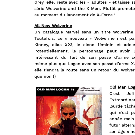
Grey, elle, reste avec les « adultes » et laisse
série Wolverine and the X-Men. Plutôt promett
au moment du lancement de X-Force !
All-New Wolverine
Un catalogue Marvel sans un titre Wolverine 
Toutefois, ce « nouveau » Wolverine n’est p
Kinney, alias X23, le clone féminin et adol
Potentiellement, le personnage peut avoir
intéressant du fait de son passé d’arme c
même plus que Logan avec son passé d’arme X. A
elle tiendra la route sans un retour du Wolveri
que non !)
Old Man Lo
C’est Jef
Extraordin
lourde tâche
qui n’est p
année mais 
futur altern
son âge « no