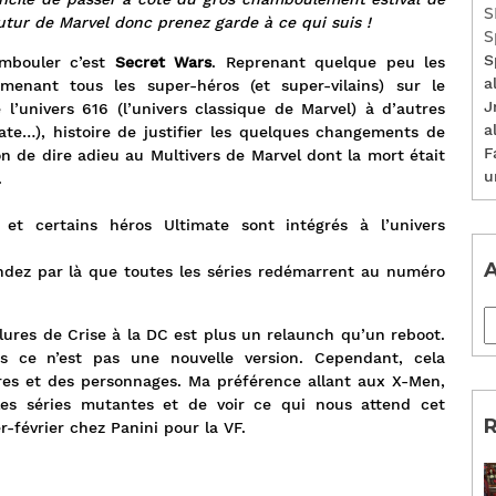
S
 futur de Marvel donc prenez garde à ce qui suis !
S
S
ambouler c’est
Secret Wars
. Reprenant quelque peu les
a
enant tous les super-héros (et super-vilains) sur le
J
e l’univers 616 (l’univers classique de Marvel) à d’autres
a
ate…), histoire de justifier les quelques changements de
F
n de dire adieu au Multivers de Marvel dont la mort était
u
.
t et certains héros Ultimate sont intégrés à l’univers
A
endez par là que toutes les séries redémarrent au numéro
llures de Crise à la DC est plus un relaunch qu’un reboot.
s ce n’est pas une nouvelle version. Cependant, cela
es et des personnages. Ma préférence allant aux X-Men,
es séries mutantes et de voir ce qui nous attend cet
R
-février chez Panini pour la VF.