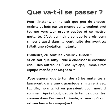
Que va-t-il se passer ?
Pour l’instant, on ne sait que peu de choses 
craints et haïs par un monde qu’ils veulent p
tourner vers leur propre espèce et se mett
mutante. C’est du moins ce que je crois comp
s’inscrit aussi dans la continuité des avertis
fallait une révolution mutante.
D’ailleurs, où sont les « vieux » X-Men ?
Si on sait que Kitty Pride à endosser le costume
est-il des autres ? Où est Cyclope, Emma Frost
équipe menée par Magnéto ?
J’ose espérer que le ton des séries mutantes s
lanceront dans une dynamique similaire à cel
fugitifs, hors la loi ou passaient pour mort
somme… Après tout, depuis le temps qu’on les d
comme dans l’univers Ultimate, et non qu’ils d
retranchés à la campagne !