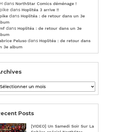
H
dans
NorthStar Comics déménage !
pike
dans
Hoplitéa 3 arrive !!
dans
pike
Hoplitéa : de retour dans un 3e
lbum
dans
mf
Hoplitéa : de retour dans un 3e
lbum
dans
abrice Peluso
Hoplitéa : de retour dans
n 3e album
rchives
ecent Posts
[VIDEO] Un Samedi Soir Sur La