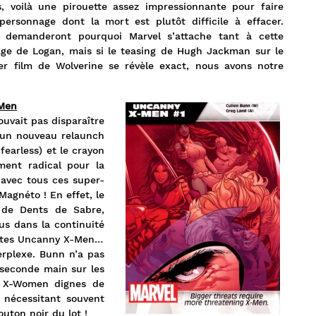
, voilà une pirouette assez impressionnante pour faire
personnage dont la mort est plutôt difficile à effacer.
e demanderont pourquoi Marvel s’attache tant à cette
âge de Logan, mais si le teasing de Hugh Jackman sur le
er film de Wolverine se révèle exact, nous avons notre
Men
uvait pas disparaître
 un nouveau relaunch
fearless) et le crayon
ment radical pour la
 avec tous ces super-
agnéto ! En effet, le
s de Dents de Sabre,
us dans la continuité
entes Uncanny X-Men…
rplexe. Bunn n’a pas
 seconde main sur les
s X-Women dignes de
 nécessitant souvent
uton noir du lot !