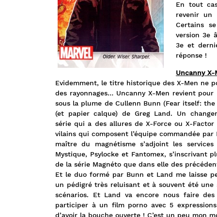
En tout cas
revenir un 
Certains s
version 3e 
3e et derni
réponse !
Uncanny X-
Evidemment, le titre historique des X-Men ne po
des rayonnages… Uncanny X-Men revient pour
sous la plume de Cullenn Bunn (Fear itself: the 
(et papier calque) de Greg Land. Un change
série qui a des allures de X-Force ou X-Factor
vilains qui composent l’équipe commandée par M
maître du magnétisme s’adjoint les service
Mystique, Psylocke et Fantomex, s’inscrivant pl
de la série Magnéto que dans elle des précéd
Et le duo formé par Bunn et Land me laisse pe
un pédigré très reluisant et à souvent été une
scénarios. Et Land va encore nous faire de
participer à un film porno avec 5 expressions
d’avoir la bouche ouverte ! C’est un peu mon mo