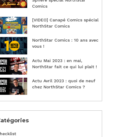
Sphère spécial NorthStar
Comics
[VIDEO] Canapé Comics spécial
NorthStar Comics
NorthStar Comics : 10 ans avec
vous !
Actu Mai 2023 : en mai,
NorthStar fait ce qui lui plait !
Actu Avril 2023 : quoi de neuf
chez NorthStar Comics ?
atégories
hecklist