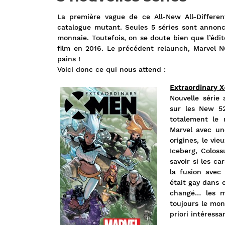
La première vague de ce All-New All-Differe
catalogue mutant. Seules 5 séries sont annon
monnaie. Toutefois, on se doute bien que l’édit
film en 2016. Le précédent relaunch, Marvel 
pains !
Voici donc ce qui nous attend :
Extraordinary 
Nouvelle série
sur les New 5
totalement le 
Marvel avec un
origines, le vi
Iceberg, Coloss
savoir si les c
la fusion avec
était gay dans 
changé… les mu
toujours le mon
priori intéress