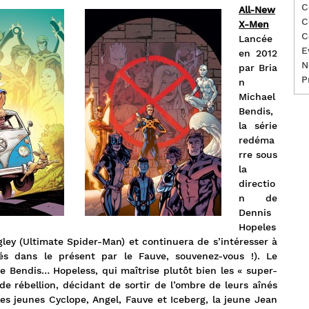
C
All-New
C
X-Men
C
Lancée
E
en 2012
N
par Bria
P
n
Michael
Bendis,
la série
redéma
rre sous
la
directio
n de
Dennis
Hopeles
ley (Ultimate Spider-Man) et continuera de s’intéresser à
és dans le présent par le Fauve, souvenez-vous !). Le
e Bendis… Hopeless, qui maîtrise plutôt bien les « super-
 rébellion, décidant de sortir de l’ombre de leurs aînés
les jeunes Cyclope, Angel, Fauve et Iceberg, la jeune Jean