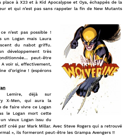
 sa place à X23 et à Kid Apocalypse et Oya, échappés de la
eur et qui n’est pas sans rappeler la fin de New Mutants
ce n’est pas possible !
as un Logan mais Laura
escent du nabot griffu.
 un développement très
onditionnée… peut-être
 voir si, effectivement,
ne d’origine ! (espérons
gan
f Lemire, déjà sur
ary X-Men, qui aura la
 de faire vivre ce Logan
as le Logan mort cette
un vieux Logan issu du
atif créé par Mark Millar. Avec Steve Rogers qui a retrouvé
rmal », ils formeront peut-être les Grampa Avengers !!