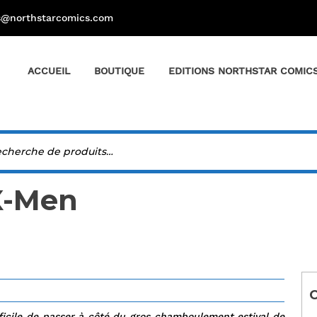
s@northstarcomics.com
ACCUEIL
BOUTIQUE
EDITIONS NORTHSTAR COMIC
X-Men
C
fficile de passer à côté du gros chamboulement estival de