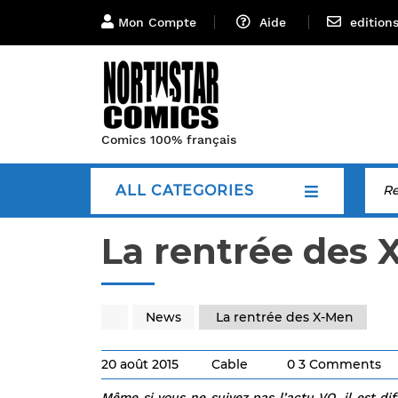
Mon Compte
Aide
edition
Comics 100% français
ALL CATEGORIES
La rentrée des 
News
La rentrée des X-Men
20 août 2015
Cable
0 3 Comments
Même si vous ne suivez pas l’actu VO, il est di