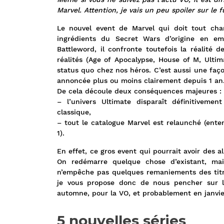
Marvel. Attention, je vais un peu spoiler sur le
Le nouvel event de Marvel qui doit tout ch
ingrédients du Secret Wars d’origine en emm
Battleword, il confronte toutefois la réalité d
réalités (Age of Apocalypse, House of M, Ultim
status quo chez nos héros. C’est aussi une faço
annoncée plus ou moins clairement depuis 1 an
De cela découle deux conséquences majeures :
– l’univers Ultimate disparaît définitivemen
classique,
– tout le catalogue Marvel est relaunché (ent
1).
En effet, ce gros event qui pourrait avoir des a
On redémarre quelque chose d’existant, mai
n’empêche pas quelques remaniements des titr
je vous propose donc de nous pencher sur l
automne, pour la VO, et probablement en janvier
5 nouvelles séries