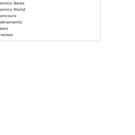
omics News
omics World
oncours
vénements
ews
review