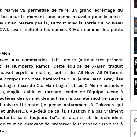
nt Marvel va permettre de faire un grand écrémage du
cées pour le moment, une bonne nouvelle pour le porte-
eur n’en restera pas là, surtout avec la sortie du nouveau
NOW!, avait multiplié les comics X-Men comme des petits
X-Men
 avec, aux commandes, Jeff Lemire (auteur très présent
2) et Humberto Ramos. Cette équipe de X-Men traduit
nouvel esprit « melting pot » du All-New All-Different
e composition très hétéroclite : la jeune Jean Grey des
eux Logan (issu de Old Man Logan) et les X-Men « actuels »
us, Magik, Diablo et Tornade, leader de l’équipe. Reste à
aractères des uns et des autres n’a pas été modifié suite à
 l’univers Ultimate (je pense notamment à Colossus qui
cet univers…). Au-delà de ça, la situation n’a pas vraiment
tants sont toujours haïs et craints et ils défendent
C
de tout en essayant de préserver leur espèce ! Un titre à
ant…
C