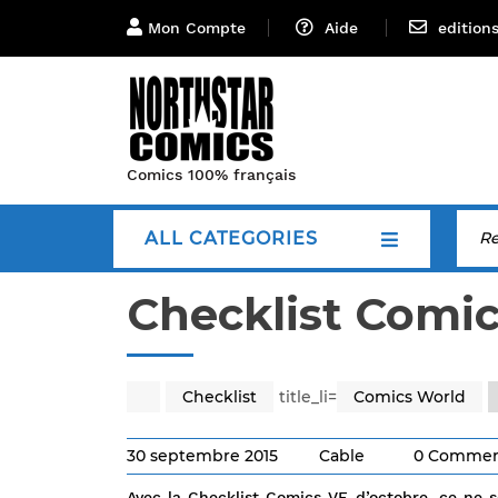
Mon Compte
Aide
edition
Comics 100% français
ALL CATEGORIES
Checklist Comic
Checklist
title_li=
Comics World
30 septembre 2015
Cable
0 Commen
Avec la Checklist Comics VF d’octobre, ce ne so