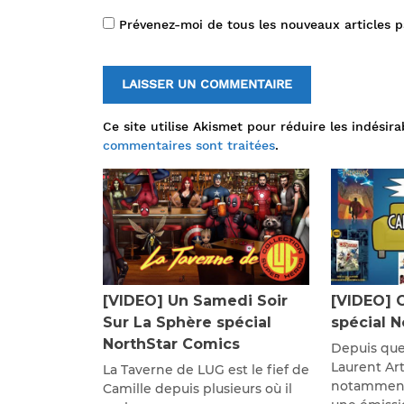
Prévenez-moi de tous les nouveaux articles p
Ce site utilise Akismet pour réduire les indésira
commentaires sont traitées
.
[VIDEO] Un Samedi Soir
[VIDEO] 
Sur La Sphère spécial
spécial 
NorthStar Comics
Depuis que
Laurent Ar
La Taverne de LUG est le fief de
notamment
Camille depuis plusieurs où il