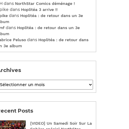
H
dans
NorthStar Comics déménage !
pike
dans
Hoplitéa 3 arrive !!
dans
pike
Hoplitéa : de retour dans un 3e
lbum
dans
mf
Hoplitéa : de retour dans un 3e
lbum
dans
abrice Peluso
Hoplitéa : de retour dans
n 3e album
rchives
ecent Posts
[VIDEO] Un Samedi Soir Sur La