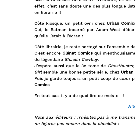
effet, c’est sans doute une des plus longue lis
en librairie !!
Côté kiosque, un petit ovni chez
Urban Comic
Oui, le Batman incarné par Adam West débarq
qu’elle l’était à l’écran !
Côté librairie, je reste partagé sur l’ensemble
C’est encore
Glénat Comics
qui m’enthousiasme 
du légendaire
Shaolin Cowboy
.
J’espère aussi que le 3e tome de
Ghostbuster,
Girl
semble une bonne petite série, chez
Urban
Puis je garde toujours un petit coup de cœur 
Comics
.
En tout cas, il y a de quoi lire ce mois-ci !
A t
Note aux éditeurs : n’hésitez pas à me transme
ne figurez pas encore dans la checklist !