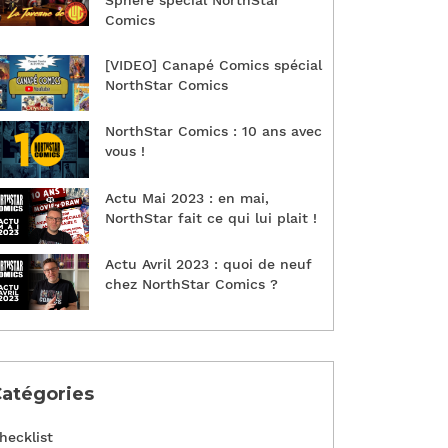
Sphère spécial NorthStar
Comics
[VIDEO] Canapé Comics spécial
NorthStar Comics
NorthStar Comics : 10 ans avec
vous !
Actu Mai 2023 : en mai,
NorthStar fait ce qui lui plait !
Actu Avril 2023 : quoi de neuf
chez NorthStar Comics ?
atégories
hecklist