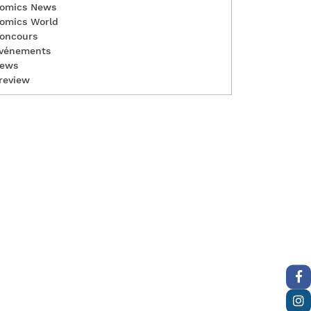
omics News
omics World
oncours
vénements
ews
review