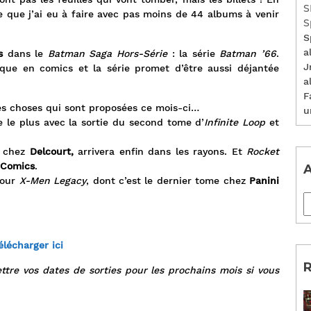
S
te que j’ai eu à faire avec pas moins de 44 albums à venir
S
S
a
s
dans le
Batman Saga Hors-Série
: la série
Batman ’66
.
J
ue en comics et la série promet d’être aussi déjantée
a
F
 des choses qui sont proposées ce mois-ci…
u
le plus avec la sortie du second tome d’
Infinite Loop
et
chez
Delcourt,
arrivera enfin dans les rayons. Et
Rocket
 Comics
.
A
pour
X-Men Legacy
, dont c’est le dernier tome chez
Panini
élécharger ici
R
ttre vos dates de sorties pour les prochains mois si vous