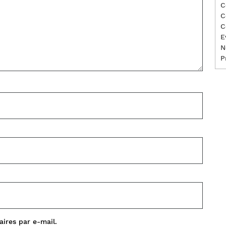
C
C
C
E
N
P
ires par e-mail.