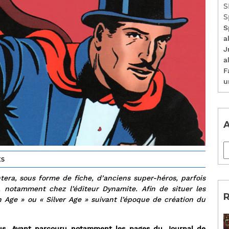
S
S
S
a
J
a
F
u
A
s
era, sous forme de fiche, d’anciens super-héros, parfois
al, notamment chez l’éditeur Dynamite. Afin de situer les
R
 Age » ou « Silver Age » suivant l’époque de création du
us. Ayant parcouru notamment les pages du Journal de