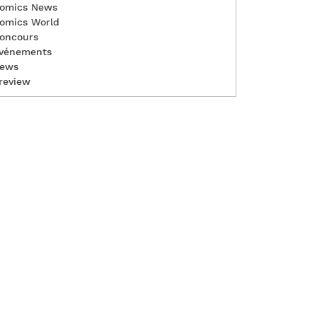
omics News
omics World
oncours
vénements
ews
review