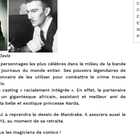
C
C
C
E
N
P
Davis
personnages les plus célèbres dans le milieu de la bande
s journaux du monde entier. Ses pouvoirs légendaires de
bonnaire de les utiliser pour combattre le crime trouve
is.
asting « racialement intégrée ». En effet, le partenaire
un gigantesque africain, assistant et meilleur ami de
la belle et exotique princesse Narda.
i a reprendra le dessin de Mandrake. Il assurera aussi le
013, au moment de sa retraite.
us les magiciens de comics !