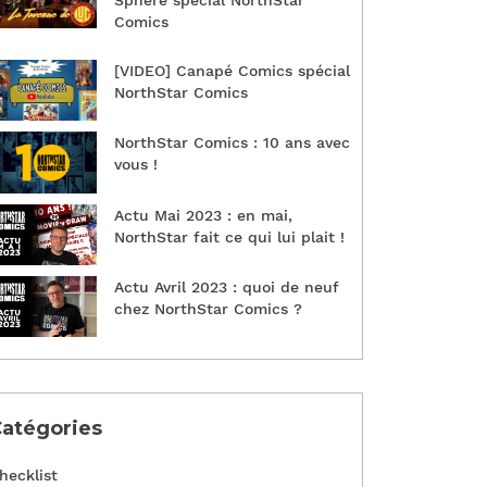
Sphère spécial NorthStar
Comics
[VIDEO] Canapé Comics spécial
NorthStar Comics
NorthStar Comics : 10 ans avec
vous !
Actu Mai 2023 : en mai,
NorthStar fait ce qui lui plait !
Actu Avril 2023 : quoi de neuf
chez NorthStar Comics ?
atégories
hecklist