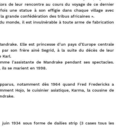
ors de leur rencontre au cours du voyage de ce dernier
efois une statue à son effigie dans chaque village avec
de la grande confédération des tribus africaines ».
du monde, il est invulnérable à toute arme de fabrication
ndrake. Elle est princesse d’un pays d’Europe centrale
é par son frère ainé Segrid, à la suite du décès de leur
 Karl.
comme l’assistante de Mandrake pendant ses spectacles.
, ils se marient en 1998.
 apparus, notamment dès 1964 quand Fred Fredericks a
amment Hojo, le cuisinier asiatique, Karma, la cousine de
andrake.
juin 1934 sous forme de dailies strip (3 cases tous les