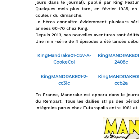
jours dans le journal), publié par King Feat
Quelques mois plus tard, en février 1935, en
couleur du dimanche.
Le héros connaîtra évidemment plusieurs séri
années 60-70 chez King.
Depuis 2013, ses nouvelles aventures sont édit
Une mini-série de 4 épisodes a été lancée début
KingMandrake01-Cov-A-
KingMANDRAKE01-
CookeCol
2408c
KingMANDRAKE01-2-
KingMANDRAKE01-
cc31c
ccb2a
En France, Mandrake est apparu dans le journal
du Rempart. Tous les dailies strips des pério
intégrales parus chez Futuropolis entre 1981 et