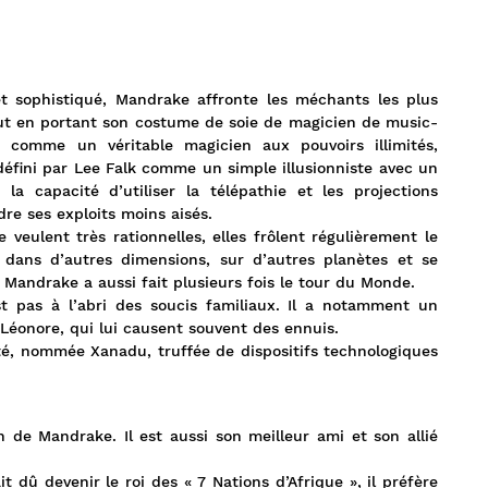
 sophistiqué, Mandrake affronte les méchants les plus
out en portant son costume de soie de magicien de music-
é comme un véritable magicien aux pouvoirs illimités,
éfini par Lee Falk comme un simple illusionniste avec un
la capacité d’utiliser la télépathie et les projections
re ses exploits moins aisés.
e veulent très rationnelles, elles frôlent régulièrement le
 dans d’autres dimensions, sur d’autres planètes et se
Mandrake a aussi fait plusieurs fois le tour du Monde.
st pas à l’abri des soucis familiaux. Il a notamment un
Léonore, qui lui causent souvent des ennuis.
té, nommée Xanadu, truffée de dispositifs technologiques
in de Mandrake. Il est aussi son meilleur ami et son allié
.
it dû devenir le roi des « 7 Nations d’Afrique », il préfère