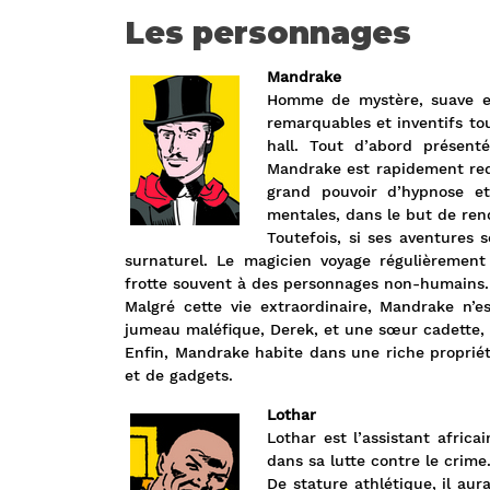
Les personnages
Mandrake
Homme de mystère, suave et
remarquables et inventifs t
hall. Tout d’abord présent
Mandrake est rapidement red
grand pouvoir d’hypnose et 
mentales, dans le but de rend
Toutefois, si ses aventures s
surnaturel. Le magicien voyage régulièrement
frotte souvent à des personnages non-humains. 
Malgré cette vie extraordinaire, Mandrake n’e
jumeau maléfique, Derek, et une sœur cadette, 
Enfin, Mandrake habite dans une riche proprié
et de gadgets.
Lothar
Lothar est l’assistant africa
dans sa lutte contre le crime
De stature athlétique, il aura