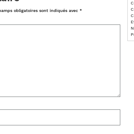
C
C
hamps obligatoires sont indiqués avec
*
C
E
N
P