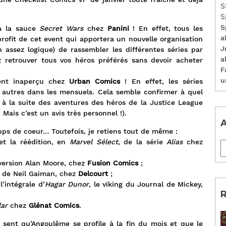
S
S
S
 à la sauce
Secret Wars
chez
Panini
! En effet, tous les
a
profit de cet event qui apportera un nouvelle organisation
J
n assez logique) de rassembler les différentes séries par
a
etrouver tous vos héros préférés sans devoir acheter
F
u
ent inaperçu chez
Urban Comics
! En effet, les séries
s autres dans les mensuels. Cela semble confirmer à quel
 à la suite des aventures des héros de la Justice League
 Mais c’est un avis très personnel !).
A
oups de coeur… Toutefois, je retiens tout de même :
t la réédition, en
Marvel Sélect
, de la série
Alias
chez
 version Alan Moore, chez
Fusion Comics
;
é de Neil Gaiman, chez
Delcourt
;
’intégrale d’
Hagar Dunor
, le viking du Journal de Mickey,
R
lar
chez
Glénat Comics
.
 sent qu’Angoulême se profile à la fin du mois et que le