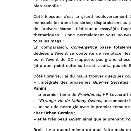
bien remplie !
Côté kiosque, c’est le grand bouleversement
mensuels (et donc les séries) disparaissent au 
de l’univers Marvel. L’éditeur a essayé(de faço
thématiques… Donc normalement vous pouvez r
tous les mags !
En comparaison,
Convergence
passe totalem
dédiées à l’event se contente de remplacer le
point l’event de DC n’apporte pas grand chose
(et à quel point cette suite est… euh… pourrie !!
Côté librairie, j’ai du mal à trouver quelques c
– l’intégrale des anciennes
Guerres Secrètes
e
Panini
;
– le premier tome de
Providence
, HP Lovecraft
– l’
Etrange Vie de Nobody Owens
, un concentr
– un peu de nostalgie avec le premier tome de l
chez
Urban Comics
;
– et le très beau
Golem
ainsi que le prenant
Po
Bref, il y a quand même de quoi faire mais on