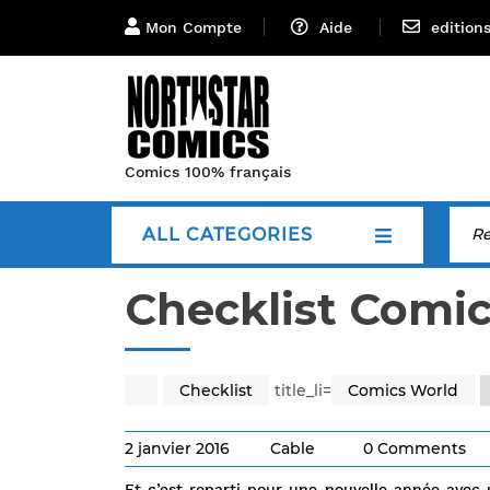
Mon Compte
Aide
edition
Comics 100% français
ALL CATEGORIES
Checklist Comic
Checklist
title_li=
Comics World
2 janvier 2016
Cable
0 Comments
Et c’est reparti pour une nouvelle année avec 