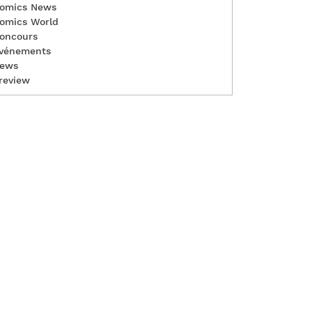
omics News
omics World
oncours
vénements
ews
review