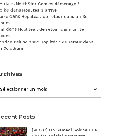
H
dans
NorthStar Comics déménage !
pike
dans
Hoplitéa 3 arrive !!
dans
pike
Hoplitéa : de retour dans un 3e
lbum
dans
mf
Hoplitéa : de retour dans un 3e
lbum
dans
abrice Peluso
Hoplitéa : de retour dans
n 3e album
rchives
ecent Posts
[VIDEO] Un Samedi Soir Sur La