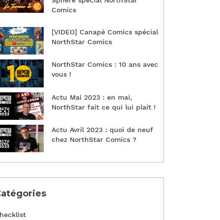
Sphère spécial NorthStar
Comics
[VIDEO] Canapé Comics spécial
NorthStar Comics
NorthStar Comics : 10 ans avec
vous !
Actu Mai 2023 : en mai,
NorthStar fait ce qui lui plait !
Actu Avril 2023 : quoi de neuf
chez NorthStar Comics ?
atégories
hecklist