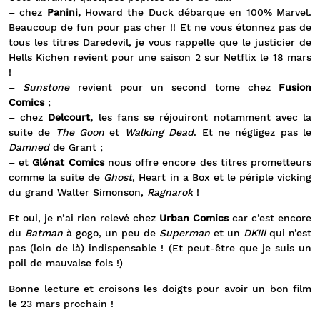
– chez
Panini,
Howard the Duck débarque en 100% Marvel.
Beaucoup de fun pour pas cher !! Et ne vous étonnez pas de
tous les titres Daredevil, je vous rappelle que le justicier de
Hells Kichen revient pour une saison 2 sur Netflix le 18 mars
!
–
Sunstone
revient pour un second tome chez
Fusion
Comics
;
– chez
Delcourt,
les fans se réjouiront notamment avec la
suite de
The Goon
et
Walking Dead
. Et ne négligez pas le
Damned
de Grant ;
– et
Glénat Comics
nous offre encore des titres prometteurs
comme la suite de
Ghost
, Heart in a Box et le périple vicking
du grand Walter Simonson,
Ragnarok
!
Et oui, je n’ai rien relevé chez
Urban Comics
car c’est encore
du
Batman
à gogo, un peu de
Superman
et un
DKIII
qui n’est
pas (loin de là) indispensable ! (Et peut-être que je suis un
poil de mauvaise fois !)
Bonne lecture et croisons les doigts pour avoir un bon film
le 23 mars prochain !