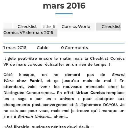
mars 2016
Checklist
title_li=
Comics World
Checklist
Comics VF de mars 2016
1 mars 2016
Cable
0 Comments
Il gèle peut-être encore le matin mais la Checklist Comics
VF de mars va vous réchauffer en un rien de temps !
Côté kiosque, on ne démord pas de
Secret
Wars
chez
Panini
, et ça jusqu’au mois de mai ! En
attendant, voici venir les nouveaux mensuels chez la
Distinguée Concurrence… En effet,
Urban Comics
remplace
les « saga » par les « univers » pour s’adapter aux
changements post-convergence et à l’éphémère DCYOU. Je
ne sais pas pour vous, mais moi je trouve qu’il manque un
« e » à
Batman Univers
… ahem…
Côté librairie, quelques pépites de-ci de-là…