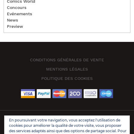
Comics World
Concours
Evénements
News
Preview
CONDITIONS GÉNÉRALES DE VENTE
MENTIONS LÉGALES
POLITIQUE DES COOKIES
En poursuivant votre navigation, vous acceptez l'utilisation de
Book Store Wordpress Theme 2021 | All Rights Reserved.
cookies pour améliorer la qualité de votre visite, vous proposer
Design & Developed by
VW Themes
des services adaptés ainsi que des options de partage social. Pour