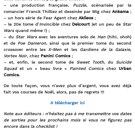
– une production française,
Puzzle,
scénarisée par le
romancier Franck Thilliez et dessinée par Mig chez
Ankama
;
– un hors série de Fear Agent chez
Akileos
;
– le 20e tome d’
Invincible
chez
Delcourt
(et un peu de
Star
Wars
quand même !) ;
– du
Star Wars
avec les aventures solo de
Han
(hihi, ohoh)
et de
Poe Dameron
, ainsi que le premier tome du second
crossover entre les
X-Men
et les
Gardiens de la Galaxie
,
Vortex Noir
, chez
Panini Comics
;
– et, enfin, le second tome de
Sweet Tooth
, du
Suicide
Squad
et un « beau livre »
Painted Comics
chez
Urban
Comics.
De toute façon, vous n’avez plus d’argent, vous avez déjà
fait vos courses de Noêl, alors, pas de regrets !!!
A télécharger ici
Note aux éditeurs : n’hésitez pas à me transmettre vos dates
de sorties pour les prochains mois si vous ne figurez pas
encore dans la checklist !