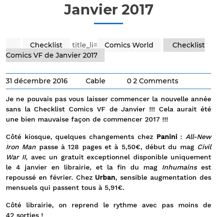
Janvier 2017
Checklist
title_li=
Comics World
Checklist
Comics VF de Janvier 2017
31 décembre 2016
Cable
0 2 Comments
Je ne pouvais pas vous laisser commencer la nouvelle année
sans la Checklist Comics VF de Janvier !!! Cela aurait été
une bien mauvaise façon de commencer 2017 !!!
Côté kiosque, quelques changements chez
Panini
:
All-New
Iron Man
passe à 128 pages et à 5,50€, début du mag
Civil
War II
, avec un gratuit exceptionnel disponible uniquement
le 4 janvier en librairie, et la fin du mag
Inhumains
est
repoussé en février. Chez
Urban
, sensible augmentation des
mensuels qui passent tous à 5,91€.
Côté librairie, on reprend le rythme avec pas moins de
42 sorties !