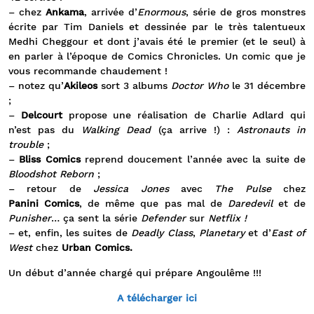
– chez
Ankama
, arrivée d’
Enormous
, série de gros monstres
écrite par Tim Daniels et dessinée par le très talentueux
Medhi Cheggour et dont j’avais été le premier (et le seul) à
en parler à l’époque de Comics Chronicles. Un comic que je
vous recommande chaudement !
– notez qu’
Akileos
sort 3 albums
Doctor Who
le 31 décembre
;
–
Delcourt
propose une réalisation de Charlie Adlard qui
n’est pas du
Walking Dead
(ça arrive !) :
Astronauts in
trouble
;
–
Bliss Comics
reprend doucement l’année avec la suite de
Bloodshot Reborn
;
– retour de
Jessica Jones
avec
The Pulse
chez
Panini Comics
, de même que pas mal de
Daredevil
et de
Punisher
… ça sent la série
Defender
sur
Netflix !
– et, enfin, les suites de
Deadly Class
,
Planetary
et d’
East of
West
chez
Urban Comics.
Un début d’année chargé qui prépare Angoulême !!!
A télécharger ici