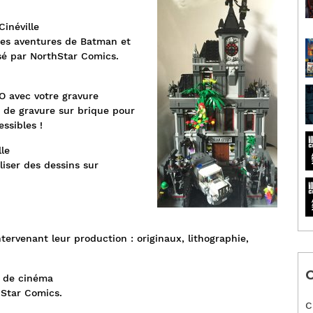
Cinéville
des aventures de Batman et
é par NorthStar Comics.
O avec votre gravure
s de gravure sur brique pour
essibles !
lle
liser des dessins sur
ervenant leur production : originaux, lithographie,
C
e de cinéma
hStar Comics.
C