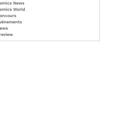
omics News
omics World
oncours
vénements
ews
review