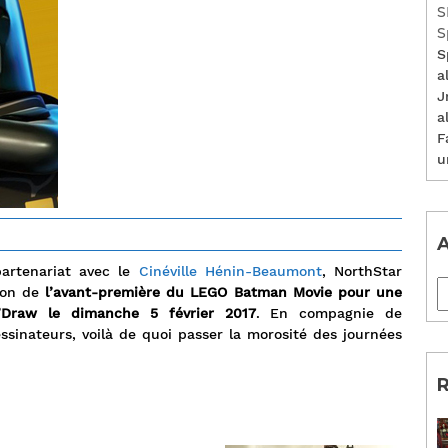
S
S
S
a
J
a
F
u
A
artenariat avec le
Cinéville Hénin-Beaumont
, NorthStar
sion de
l’avant-première du LEGO Batman Movie pour une
’n’Draw le dimanche 5 février 2017
. En compagnie de
ssinateurs, voilà de quoi passer la morosité des journées
R