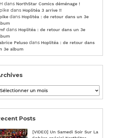
H
dans
NorthStar Comics déménage !
pike
dans
Hoplitéa 3 arrive !!
dans
pike
Hoplitéa : de retour dans un 3e
lbum
dans
mf
Hoplitéa : de retour dans un 3e
lbum
dans
abrice Peluso
Hoplitéa : de retour dans
n 3e album
rchives
ecent Posts
[VIDEO] Un Samedi Soir Sur La