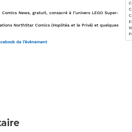
C
C
le Comics News, gratuit, consacré à l’univers LEGO Super-
C
E
ations NorthStar Comics (Hoplitéa et le Privé) et quelques
N
P
acebook de l’évènement
aire