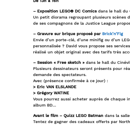
De 13h à 16h
– Exposition LEGO® DC Comics
dans le hall du 
Un petit diorama regroupant plusieurs scènes 
de ses compagnons de la Justice League propos
– Gravure sur brique proposé par
Brick’n’Fig
Envie d’un porte-clé, d’une minifig ou d’un LEG
personnalisée ? David vous propose ses service
réalisé un objet original avec des tarifs très acc
– Session « Free sketch »
dans le hall du Cinévi
Plusieurs dessinateurs seront présents pour réa
demande des spectateurs.
Avec (présence confirmée à ce jour) :
> Eric VAN ELSLANDE
> Grégory WATINE
Vous pourrez aussi acheter auprès de chaque int
album BD…
Avant le film – Quizz LEGO Batman
dans la sall
Tentez de gagner des cadeaux offerts par Nort