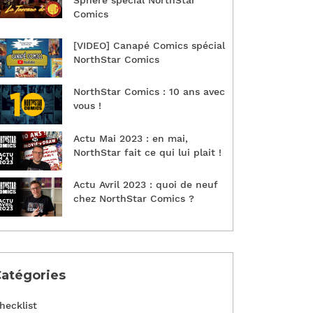
Sphère spécial NorthStar
Comics
[VIDEO] Canapé Comics spécial
NorthStar Comics
NorthStar Comics : 10 ans avec
vous !
Actu Mai 2023 : en mai,
NorthStar fait ce qui lui plait !
Actu Avril 2023 : quoi de neuf
chez NorthStar Comics ?
atégories
hecklist