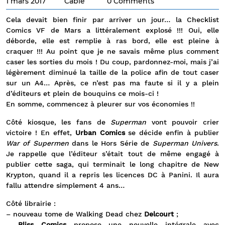
1 mars 2017
Cable
0 Comments
Cela devait bien finir par arriver un jour… la Checklist
Comics VF de Mars a littéralement explosé !!! Oui, elle
déborde, elle est remplie à ras bord, elle est pleine à
craquer !!! Au point que je ne savais même plus comment
caser les sorties du mois ! Du coup, pardonnez-moi, mais j’ai
légèrement diminué la taille de la police afin de tout caser
sur un A4… Après, ce n’est pas ma faute si il y a plein
d’éditeurs et plein de bouquins ce mois-ci !
En somme, commencez à pleurer sur vos économies !!
Côté kiosque, les fans de
Superman
vont pouvoir crier
victoire ! En effet,
Urban Comics
se décide enfin à publier
War of Supermen
dans le Hors Série de
Superman Univers
.
Je rappelle que l’éditeur s’était tout de même engagé à
publier cette saga, qui terminait le long chapitre de New
Krypton, quand il a repris les licences DC à Panini. Il aura
fallu attendre simplement 4 ans…
Côté librairie :
– nouveau tome de Walking Dead chez
Delcourt
;
–
Bliss Comics
propose une nouvelle intégrale avec