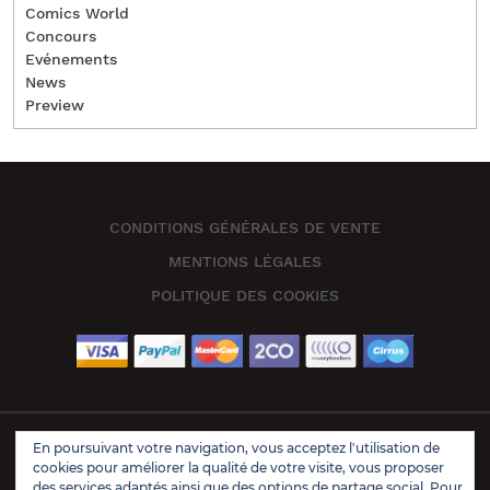
Comics World
Concours
Evénements
News
Preview
CONDITIONS GÉNÉRALES DE VENTE
MENTIONS LÉGALES
POLITIQUE DES COOKIES
En poursuivant votre navigation, vous acceptez l'utilisation de
Book Store Wordpress Theme 2021 | All Rights Reserved.
cookies pour améliorer la qualité de votre visite, vous proposer
Design & Developed by
VW Themes
des services adaptés ainsi que des options de partage social. Pour