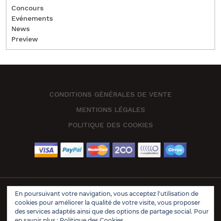
Concours
Evénements
News
Preview
CONDITIONS GÉNÉRALES DE VENTE
MENTIONS LÉGALES
POLITIQUE DES COOKIES
En poursuivant votre navigation, vous acceptez l'utilisation de
Book Store Wordpress Theme 2021 | All Rights Reserved.
cookies pour améliorer la qualité de votre visite, vous proposer
Design & Developed by
VW Themes
des services adaptés ainsi que des options de partage social. Pour
en savoir plus :
Politique des Cookies