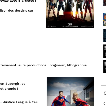
ville avec 8 artistes !
liser des dessins sur
ervenant leurs productions : originaux, lithographie,
en Supergirl et
et grands !
C
 + Justice League à 12€
C