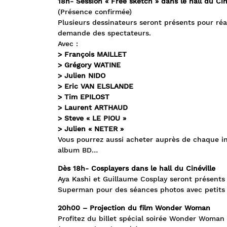
18h- Session « Free sketch » dans le hall du Ciné
(Présence confirmée)
Plusieurs dessinateurs seront présents pour réa
demande des spectateurs.
Avec :
> François MAILLET
> Grégory WATINE
> Julien NIDO
> Eric VAN ELSLANDE
> Tim EPILOST
> Laurent ARTHAUD
> Steve « LE PIOU »
> Julien « NETER »
Vous pourrez aussi acheter auprès de chaque int
album BD…
Dès 18h- Cosplayers dans le hall du Cinéville
Aya Kashi et Guillaume Cosplay seront présents 
Superman pour des séances photos avec petits 
20h00 – Projection du film Wonder Woman
Profitez du billet spécial soirée Wonder Woman