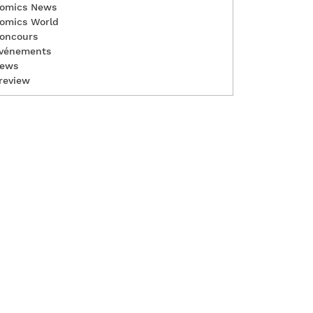
omics News
omics World
oncours
vénements
ews
review