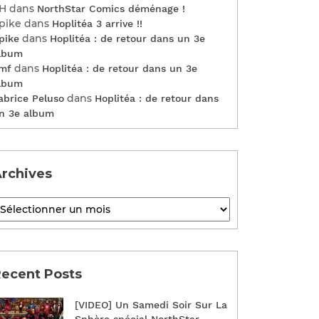
H
dans
NorthStar Comics déménage !
pike
dans
Hoplitéa 3 arrive !!
dans
pike
Hoplitéa : de retour dans un 3e
lbum
dans
mf
Hoplitéa : de retour dans un 3e
lbum
dans
abrice Peluso
Hoplitéa : de retour dans
n 3e album
rchives
ecent Posts
[VIDEO] Un Samedi Soir Sur La