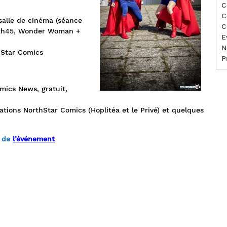
C
C
salle de cinéma (séance
C
 22h45, Wonder Woman +
E
N
hStar Comics
P
omics News, gratuit,
ations NorthStar Comics (Hoplitéa et le Privé) et quelques
k de
l’événement