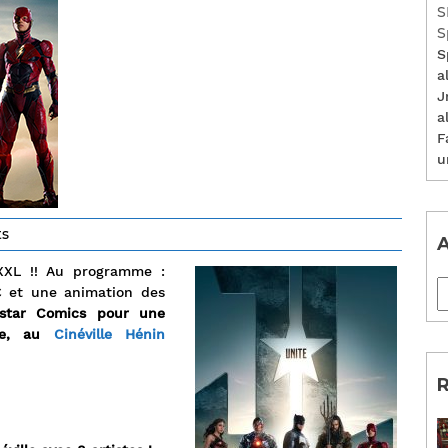
S
S
S
a
J
a
F
u
s
A
XXL !! Au programme :
€ et une animation des
hstar Comics pour une
gue, au
Cinéville Hénin
R