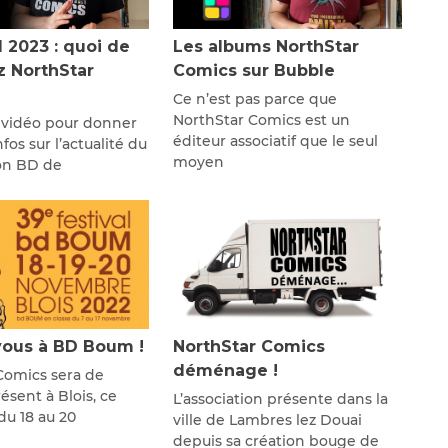
l 2023 : quoi de
Les albums NorthStar
z NorthStar
Comics sur Bubble
Ce n’est pas parce que
NorthStar Comics est un
 vidéo pour donner
éditeur associatif que le seul
fos sur l’actualité du
moyen
lon BD de
ous à BD Boum !
NorthStar Comics
déménage !
Comics sera de
sent à Blois, ce
L’association présente dans la
u 18 au 20
ville de Lambres lez Douai
depuis sa création bouge de