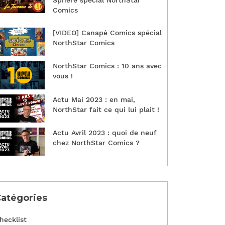
Sphère spécial NorthStar
Comics
[VIDEO] Canapé Comics spécial
NorthStar Comics
NorthStar Comics : 10 ans avec
vous !
Actu Mai 2023 : en mai,
NorthStar fait ce qui lui plait !
Actu Avril 2023 : quoi de neuf
chez NorthStar Comics ?
atégories
hecklist