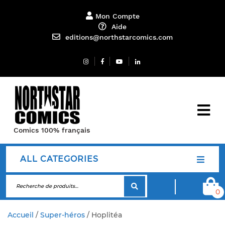
Mon Compte
Aide
editions@northstarcomics.com
Comics 100% français
ALL CATEGORIES
0
Accueil
/
Super-héros
/ Hoplitéa