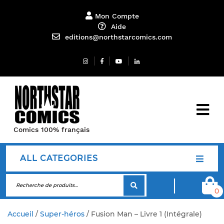
Mon Compte
Aide
editions@northstarcomics.com
Comics 100% français
ALL CATEGORIES
0
Accueil
/
Super-héros
/ Fusion Man – Livre 1 (Intégrale)