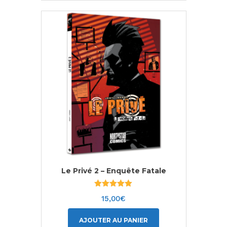
Le Privé 2 – Enquête Fatale
Note
15,00
€
5.00
sur 5
AJOUTER AU PANIER