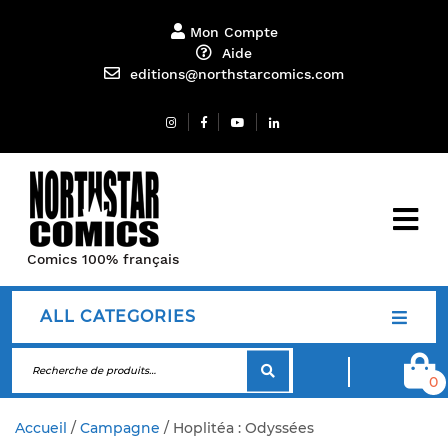
Mon Compte
Aide
editions@northstarcomics.com
Comics 100% français
ALL CATEGORIES
0
Accueil
/
Campagne
/ Hoplitéa : Odyssées