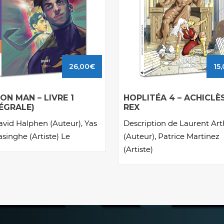
26,00
€
15
ON MAN – LIVRE 1
HOPLITÉA 4 – ACHICLÈ
TÉGRALE)
REX
avid Halphen (Auteur), Yas
Description de Laurent Ar
singhe (Artiste) Le
(Auteur), Patrice Martinez
(Artiste)