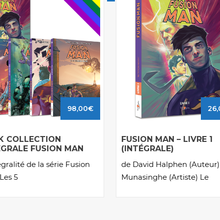
98,00
€
26,
K COLLECTION
FUSION MAN – LIVRE 1
ÉGRALE FUSION MAN
(INTÉGRALE)
égralité de la série Fusion
de David Halphen (Auteur)
Les 5
Munasinghe (Artiste) Le