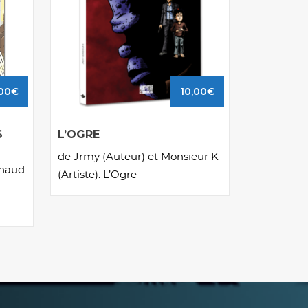
,00
€
10,00
€
S
L’OGRE
de Jrmy (Auteur) et Monsieur K
thaud
(Artiste). L’Ogre