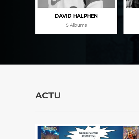
 K
DAVID HALPHEN
5 Albums
ACTU