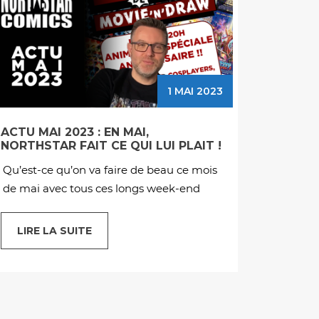
5 AVRIL 2023
ACTU AVRIL 2023 : QUOI DE NEUF
LES 
CHEZ NORTHSTAR COMICS ?
SUR 
Une petite vidéo pour donner quelques
Ce n’
infos sur l’actualité du label :– Salon BD
est un
de
moye
LIRE LA SUITE
LIR