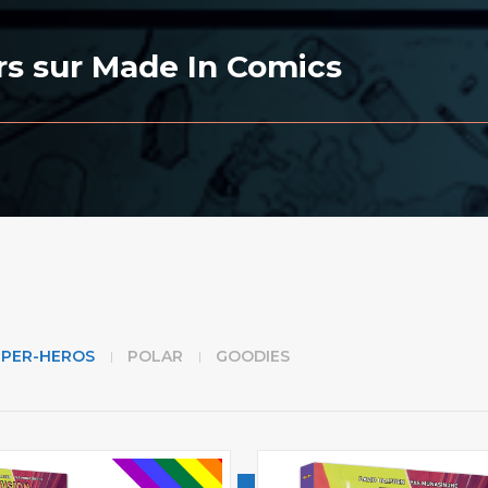
s sur Made In Comics
UPER-HEROS
POLAR
GOODIES