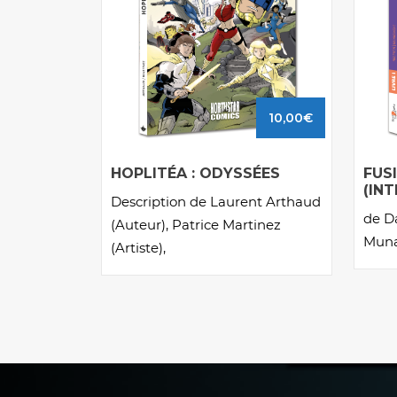
10,00
€
HOPLITÉA : ODYSSÉES
FUSI
(IN
Description de Laurent Arthaud
de D
(Auteur), Patrice Martinez
Muna
(Artiste),