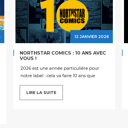
1 MAI 2023
026
ACTU MAI 2023 : EN MAI,
C
NORTHSTAR FAIT CE QUI LUI PLAIT !
Qu’est-ce qu’on va faire de beau ce mois
de mai avec tous ces longs week-end
LIRE LA SUITE