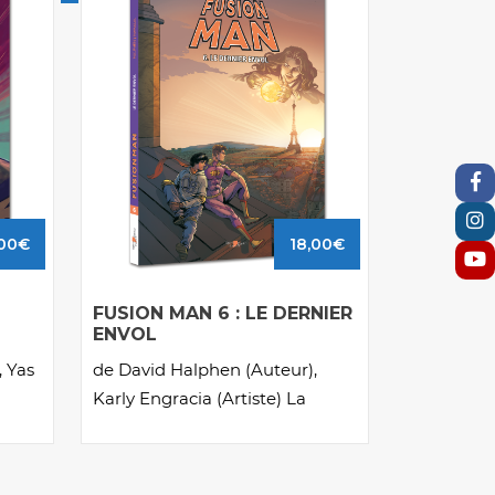
00
€
18,00
€
FUSION MAN 6 : LE DERNIER
ENVOL
, Yas
de David Halphen (Auteur),
Karly Engracia (Artiste) La