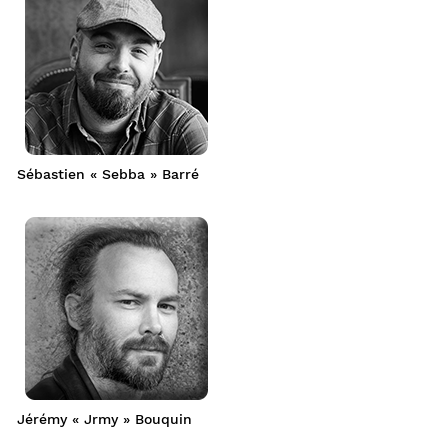
Sébastien « Sebba » Barré
Jérémy « Jrmy » Bouquin