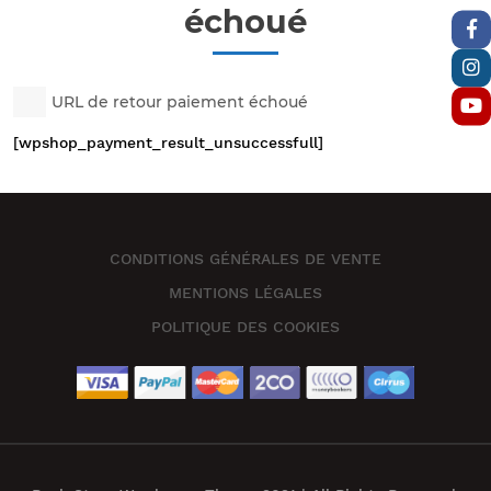
échoué
URL de retour paiement échoué
[wpshop_payment_result_unsuccessfull]
CONDITIONS GÉNÉRALES DE VENTE
MENTIONS LÉGALES
POLITIQUE DES COOKIES