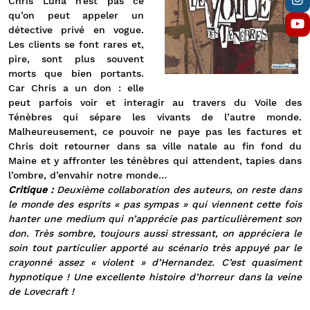
Chris Luna n’est pas ce
qu’on peut appeler un
détective privé en vogue.
Les clients se font rares et,
pire, sont plus souvent
morts que bien portants.
Car Chris a un don : elle
peut parfois voir et interagir au travers du Voile des
Ténèbres qui sépare les vivants de l’autre monde.
Malheureusement, ce pouvoir ne paye pas les factures et
Chris doit retourner dans sa ville natale au fin fond du
Maine et y affronter les ténèbres qui attendent, tapies dans
l’ombre, d’envahir notre monde…
Critique :
Deuxième collaboration des auteurs, on reste dans
le monde des esprits « pas sympas » qui viennent cette fois
hanter une medium qui n’apprécie pas particulièrement son
don. Très sombre, toujours aussi stressant, on appréciera le
soin tout particulier apporté au scénario très appuyé par le
crayonné assez « violent » d’Hernandez. C’est quasiment
hypnotique ! Une excellente histoire d’horreur dans la veine
de Lovecraft !