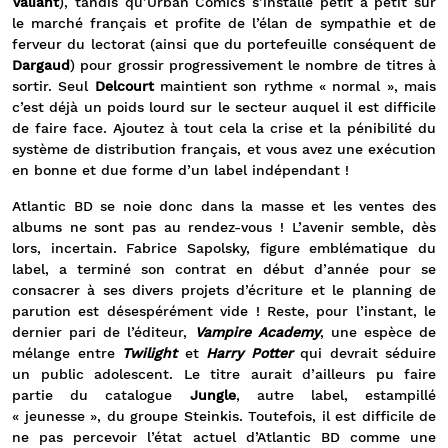
Valiant
), tandis qu’Urban Comics s’installe petit à petit sur
le marché français et profite de l’élan de sympathie et de
ferveur du lectorat (ainsi que du portefeuille conséquent de
Dargaud
) pour grossir progressivement le nombre de titres à
sortir. Seul
Delcourt
maintient son rythme « normal », mais
c’est déjà un poids lourd sur le secteur auquel il est difficile
de faire face. Ajoutez à tout cela la crise et la pénibilité du
système de distribution français, et vous avez une exécution
en bonne et due forme d’un label indépendant !
Atlantic BD se noie donc dans la masse et les ventes des
albums ne sont pas au rendez-vous ! L’avenir semble, dès
lors, incertain. Fabrice Sapolsky, figure emblématique du
label, a terminé son contrat en début d’année pour se
consacrer à ses divers projets d’écriture et le planning de
parution est désespérément vide ! Reste, pour l’instant, le
dernier pari de l’éditeur,
Vampire Academy
, une espèce de
mélange entre
Twilight
et
Harry Potter
qui devrait séduire
un public adolescent. Le titre aurait d’ailleurs pu faire
partie du catalogue
Jungle
, autre label, estampillé
« jeunesse », du groupe Steinkis. Toutefois, il est difficile de
ne pas percevoir l’état actuel d’Atlantic BD comme une