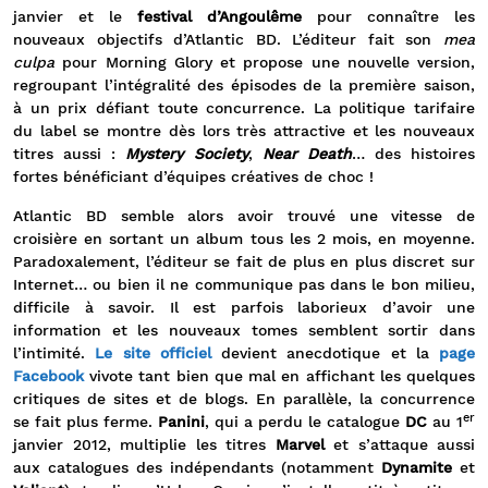
janvier et le
festival d’Angoulême
pour connaître les
nouveaux objectifs d’Atlantic BD. L’éditeur fait son
mea
culpa
pour Morning Glory et propose une nouvelle version,
regroupant l’intégralité des épisodes de la première saison,
à un prix défiant toute concurrence. La politique tarifaire
du label se montre dès lors très attractive et les nouveaux
titres aussi :
Mystery Society
,
Near Death
… des histoires
fortes bénéficiant d’équipes créatives de choc !
Atlantic BD semble alors avoir trouvé une vitesse de
croisière en sortant un album tous les 2 mois, en moyenne.
Paradoxalement, l’éditeur se fait de plus en plus discret sur
Internet… ou bien il ne communique pas dans le bon milieu,
difficile à savoir. Il est parfois laborieux d’avoir une
information et les nouveaux tomes semblent sortir dans
l’intimité.
Le site officiel
devient anecdotique et la
page
Facebook
vivote tant bien que mal en affichant les quelques
critiques de sites et de blogs. En parallèle, la concurrence
er
se fait plus ferme.
Panini
, qui a perdu le catalogue
DC
au 1
janvier 2012, multiplie les titres
Marvel
et s’attaque aussi
aux catalogues des indépendants (notamment
Dynamite
et