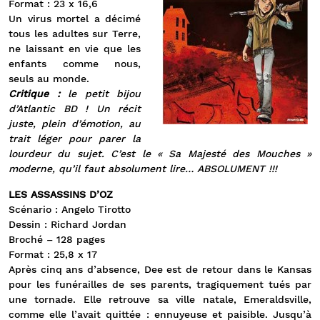
Format : 23 x 16,6
Un virus mortel a décimé
tous les adultes sur Terre,
ne laissant en vie que les
enfants comme nous,
seuls au monde.
Critique :
le petit bijou
d’Atlantic BD ! Un récit
juste, plein d’émotion, au
trait léger pour parer la
lourdeur du sujet. C’est le « Sa Majesté des Mouches »
moderne, qu’il faut absolument lire… ABSOLUMENT !!!
LES ASSASSINS D’OZ
Scénario : Angelo Tirotto
Dessin : Richard Jordan
Broché – 128 pages
Format : 25,8 x 17
Après cinq ans d’absence, Dee est de retour dans le Kansas
pour les funérailles de ses parents, tragiquement tués par
une tornade. Elle retrouve sa ville natale, Emeraldsville,
comme elle l’avait quittée : ennuyeuse et paisible. Jusqu’à