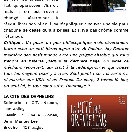
fait qu’apercevoir l’Enfer,
mais il en est revenu
changé. Déterminer à
rééquilibrer son bilan, il va s’appliquer à sauver une vie pour
chacune de celles qu’il a prises. Et il n’a pas chômé comme
rétameur.
Critique :
Un polar un peu philosophique mais sévèrement
burné avec un anti-héros digne d’un Al Pacino. Jay Faerber
malmène son petit monde avec une poigne absolue qui vous
tiendra en haleine jusqu’à la dernière page. On aime ce
méchant reconverti qui croit à la rédemption et qui utilise
tous les moyens pour y arriver. Seul point noir : la série n’a
ni marché aux USA, ni en France. Du coup, 2 tomes là-bas,
un seul ici, le tout sans suite. Dommage !!
LA CITE DES ORPHELINS
Scénario : O.T. Nelson,
Dan Jolley
Dessin : Joëlle Jones,
Jenn Manley Lee
Broché – 128 pages