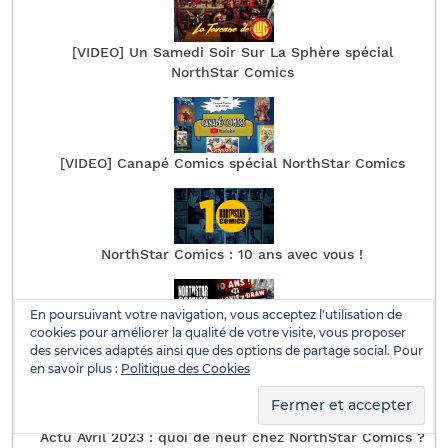
[VIDEO] Un Samedi Soir Sur La Sphère spécial
NorthStar Comics
[VIDEO] Canapé Comics spécial NorthStar Comics
NorthStar Comics : 10 ans avec vous !
En poursuivant votre navigation, vous acceptez l'utilisation de
cookies pour améliorer la qualité de votre visite, vous proposer
Actu Mai 2023 : en mai, NorthStar fait ce qui lui plait !
des services adaptés ainsi que des options de partage social. Pour
en savoir plus :
Politique des Cookies
Actu Avril 2023 : quoi de neuf chez NorthStar Comics ?