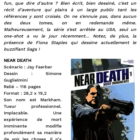
fun, que dire d’autre ? Bien écrit, bien dessiné, c’est un
récit d’aventure qui plaira à un large public tant les
références y sont croisés. On ne s’ennuie pas, dans aucun
des deux tomes, on en redemande même.
Malheureusement, la série s’est arrêtée au USA, seul un
one-shot a vu le jour récemment… Notez, de plus, la
présence de Fiona Staples qui dessine actuellement le
buzzifiant Saga !
NEAR DEATH
Scénario : Jay Faerber
Dessin : Simone
Guglielmini
Relié – 116 pages
Format : 28,2 x 19,2
Son nom est Markham.
Tueur professionnel.
Implacable. Une
expérience de mort
imminente modifie
profondément sa manière
de voir les choses. Il n’a