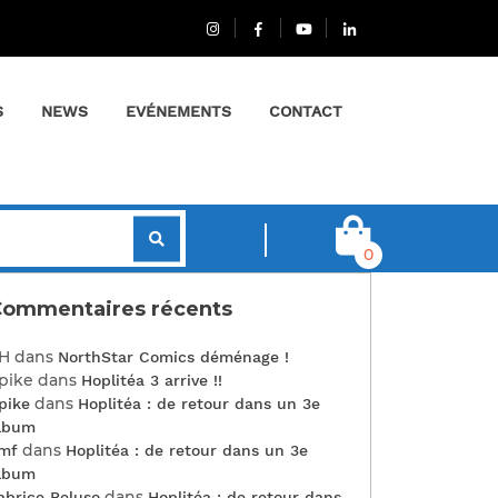
S
NEWS
EVÉNEMENTS
CONTACT
0
ommentaires récents
H
dans
NorthStar Comics déménage !
pike
dans
Hoplitéa 3 arrive !!
dans
pike
Hoplitéa : de retour dans un 3e
lbum
dans
mf
Hoplitéa : de retour dans un 3e
lbum
dans
abrice Peluso
Hoplitéa : de retour dans