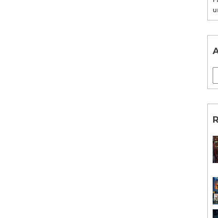
u
A
R