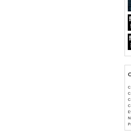
C
C
C
C
C
E
N
P