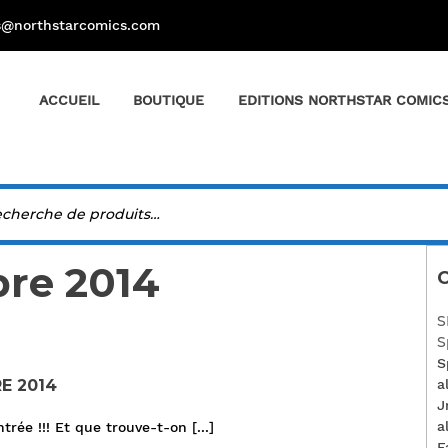
s@northstarcomics.com
ACCUEIL
BOUTIQUE
EDITIONS NORTHSTAR COMIC
re 2014
C
S
S
S
E 2014
a
J
a
rentrée !!! Et que trouve-t-on
[...]
F