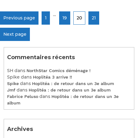
…
Previous page
1
19
20
21
Next page
Commentaires récents
SH
dans
NorthStar Comics déménage !
Spike
dans
Hoplitéa 3 arrive !!
dans
Spike
Hoplitéa : de retour dans un 3e album
dans
Jmf
Hoplitéa : de retour dans un 3e album
dans
Fabrice Peluso
Hoplitéa : de retour dans un 3e
album
Archives