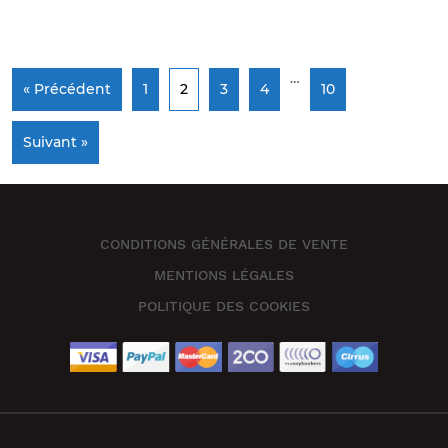
…
« Précédent
1
2
3
4
10
Suivant »
CONDITIONS GÉNÉRALES DE VENTE
MENTIONS LÉGALES
POLITIQUE DES COOKIES