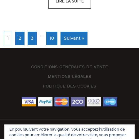
LIRE LA SUITE
…
1
2
3
10
Suivant »
CONDITIONS GÉNÉRALES DE VENTE
MENTIONS LÉGALES
POLITIQUE DES COOKIES
En poursuivant votre navigation, vous acceptez l'utilisation de
Book Store Wordpress Theme 2021 | All Rights Reserved.
cookies pour améliorer la qualité de votre visite, vous proposer