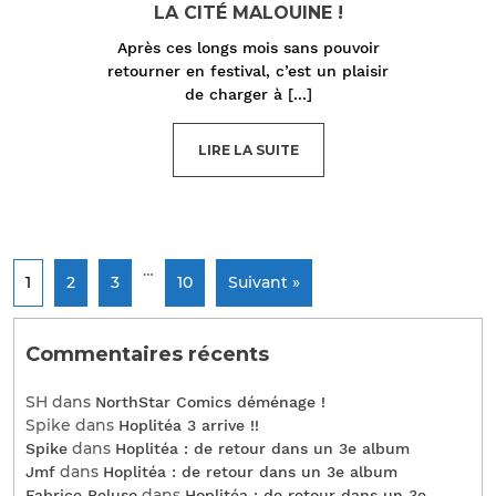
LA CITÉ MALOUINE !
Après ces longs mois sans pouvoir
retourner en festival, c’est un plaisir
de charger à
[...]
LIRE LA SUITE
…
1
2
3
10
Suivant »
Commentaires récents
SH
dans
NorthStar Comics déménage !
Spike
dans
Hoplitéa 3 arrive !!
dans
Spike
Hoplitéa : de retour dans un 3e album
dans
Jmf
Hoplitéa : de retour dans un 3e album
dans
Fabrice Peluso
Hoplitéa : de retour dans un 3e