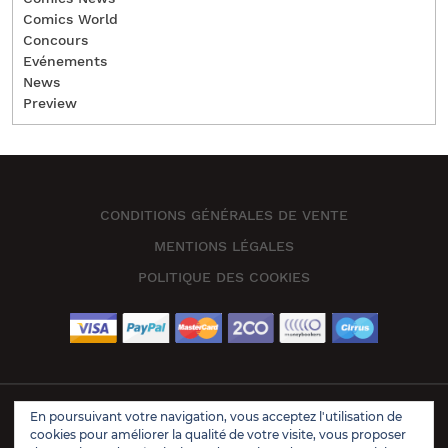
Comics World
Concours
Evénements
News
Preview
CONDITIONS GÉNÉRALES DE VENTE
MENTIONS LÉGALES
POLITIQUE DES COOKIES
En poursuivant votre navigation, vous acceptez l'utilisation de
Book Store Wordpress Theme 2021 | All Rights Reserved.
cookies pour améliorer la qualité de votre visite, vous proposer