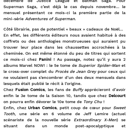
décembre de Justice League et Batman Saga. Pour
Superman Saga, c’est déjà le cas depuis novembre… le
mensuel présentant ce mois-ci la première partie de la
mini-série
Adventures of Superman
.
Côté librairie, pas de potentiel « beaux » cadeaux de Noël…
En effet, les différents éditeurs nous avaient habitué à des
coffrets ou des anthologies monstrueuses qui auraient pu
trouver leur place dans les chaussettes accrochées à la
cheminée. On est même étonné du peu de titres qui sortent
ce mois-ci chez
Panini
! Au passage, notez qu’il y aura 2
albums Marvel NOW! : le 5e tome de
Superior Spider-Man
et
le cross-over complet du
Procès de Jean Grey
pour ceux qui
ne voulaient pas s’encombrer d’un des deux mensuels dans
lesquels était publié le récit à l’origine
.
Chez
Fusion Comics
, les fans de
Buffy
apprécieront d’avoir
enfin le 3e tome de la Saison 10, tandis que chez
Delcourt
on pourra enfin dévorer le 10e tome de
Tony Chu
!
Enfin, chez
Urban Comics
, petit coup de cœur pour
Sweet
Tooth
, une série en 6 volume de Jeff Lemire (actuel
scénariste de la nouvelle série
Extraordinary X-Men
) se
situant dans un monde post-apocalyptique et