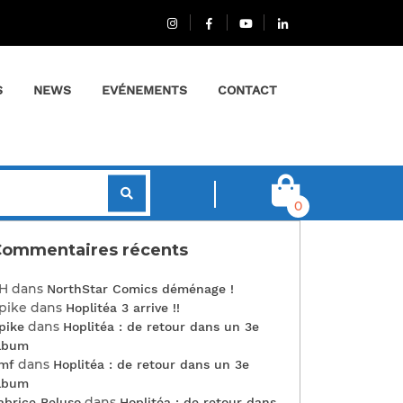
S
NEWS
EVÉNEMENTS
CONTACT
0
ommentaires récents
H
dans
NorthStar Comics déménage !
pike
dans
Hoplitéa 3 arrive !!
dans
pike
Hoplitéa : de retour dans un 3e
lbum
dans
mf
Hoplitéa : de retour dans un 3e
lbum
dans
abrice Peluso
Hoplitéa : de retour dans