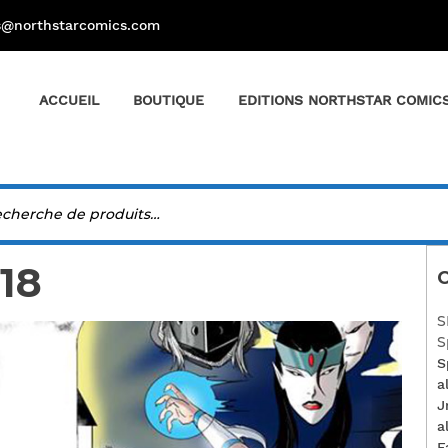
s@northstarcomics.com
ACCUEIL
BOUTIQUE
EDITIONS NORTHSTAR COMIC
018
C
S
S
S
a
J
a
F