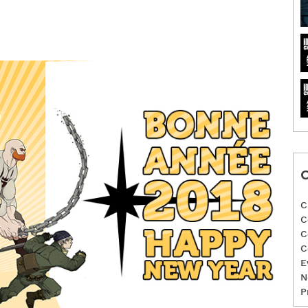
C
C
C
C
C
E
N
P