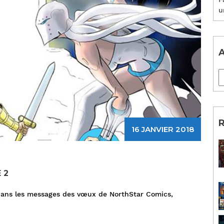
u
A
R
16 JANVIER 2018
 2
 dans les messages des vœux de NorthStar Comics,