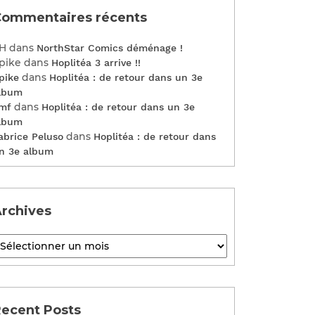
ommentaires récents
H
dans
NorthStar Comics déménage !
pike
dans
Hoplitéa 3 arrive !!
dans
pike
Hoplitéa : de retour dans un 3e
lbum
dans
mf
Hoplitéa : de retour dans un 3e
lbum
dans
abrice Peluso
Hoplitéa : de retour dans
n 3e album
rchives
ecent Posts