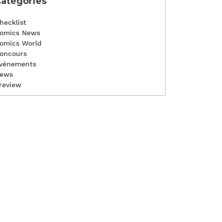
atégories
hecklist
omics News
omics World
oncours
vénements
ews
review