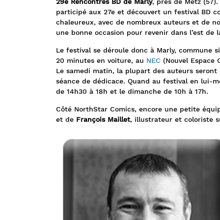
29e Rencontres BD de Marly
, près de Metz (57)
participé aux 27e et découvert un festival BD c
chaleureux, avec de nombreux auteurs et de no
une bonne occasion pour revenir dans l’est de 
Le festival se déroule donc à Marly, commune s
20 minutes en voiture, au
NEC
(Nouvel Espace Cu
Le samedi matin, la plupart des auteurs seront
séance de dédicace. Quand au festival en lui-mê
de 14h30 à 18h et le dimanche de 10h à 17h.
Côté NorthStar Comics, encore une petite équ
et de
François Maillet
, illustrateur et coloriste