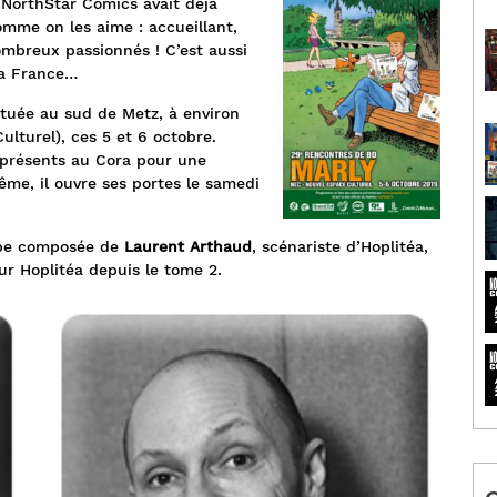
. NorthStar Comics avait déjà
omme on les aime : accueillant,
mbreux passionnés ! C’est aussi
la France…
ituée au sud de Metz, à environ
lturel), ces 5 et 6 octobre.
 présents au Cora pour une
me, il ouvre ses portes le samedi
ipe composée de
Laurent Arthaud
, scénariste d’Hoplitéa,
 sur Hoplitéa depuis le tome 2.