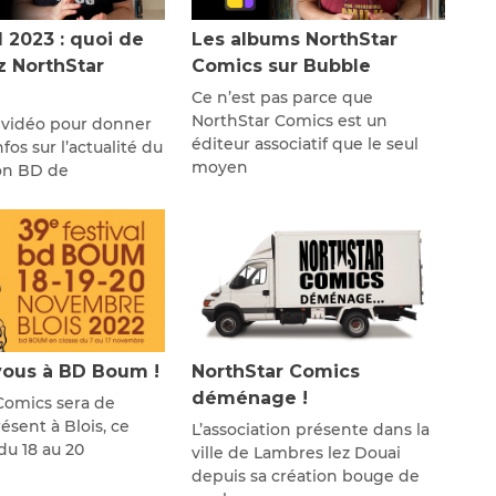
l 2023 : quoi de
Les albums NorthStar
z NorthStar
Comics sur Bubble
Ce n’est pas parce que
NorthStar Comics est un
 vidéo pour donner
éditeur associatif que le seul
fos sur l’actualité du
moyen
lon BD de
ous à BD Boum !
NorthStar Comics
déménage !
Comics sera de
sent à Blois, ce
L’association présente dans la
u 18 au 20
ville de Lambres lez Douai
depuis sa création bouge de