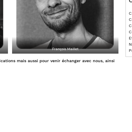
C
C
C
C
C
E
N
François Maillet
P
lications mais aussi pour venir échanger avec nous, ainsi