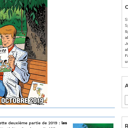
C
S
S
S
a
J
a
F
u
A
ette deuxième partie de 2019 :
les
R