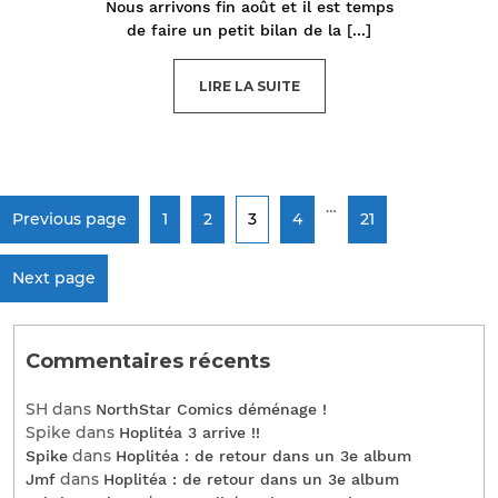
Nous arrivons fin août et il est temps
de faire un petit bilan de la
[...]
LIRE LA SUITE
…
Previous page
1
2
3
4
21
Next page
Commentaires récents
SH
dans
NorthStar Comics déménage !
Spike
dans
Hoplitéa 3 arrive !!
dans
Spike
Hoplitéa : de retour dans un 3e album
dans
Jmf
Hoplitéa : de retour dans un 3e album