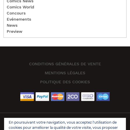
Comics News
Comics World
Concours
Evénements
News
Preview
CONDITIONS GÉNÉRALES DE VENTE
MENTIONS LÉGALES
POLITIQUE DES COOKIES
En poursuivant votre navigation, vous acceptez l'utilisation de
Book Store Wordpress Theme 2021 | All Rights Reserved.
cookies pour améliorer la qualité de votre visite, vous proposer